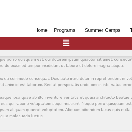
Home
Programs
Summer Camps
e porro quisquam est, qui dolorem ipsum quiaolor sit amet, consectetu
sed do eiusmod tempor incididunt ut labore et dolore magna aliqua.
 ex ea commodo consequat. Duis aute irure dolor in reprehenderit in volu
it anim id est laborum. Sed ut perspiciatis unde omnis iste natus error 
ue ipsa quae ab illo inventore veritatis et quasi architecto beatae 
 eos qui ratione voluptatem sequi nesciunt. Neque porro quisquam est, q
nam aliquam quaerat voluptatem. Aliquam bibendum lacus quis nulla di
ngilla malesuada luctus.