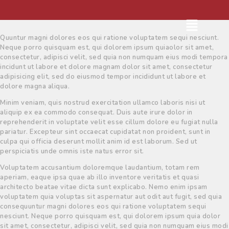
Quuntur magni dolores eos qui ratione voluptatem sequi nesciunt.
Neque porro quisquam est, qui dolorem ipsum quiaolor sit amet,
consectetur, adipisci velit, sed quia non numquam eius modi tempora
incidunt ut labore et dolore magnam dolor sit amet, consectetur
adipisicing elit, sed do eiusmod tempor incididunt ut labore et
dolore magna aliqua.
Minim veniam, quis nostrud exercitation ullamco laboris nisi ut
aliquip ex ea commodo consequat. Duis aute irure dolor in
reprehenderit in voluptate velit esse cillum dolore eu fugiat nulla
pariatur. Excepteur sint occaecat cupidatat non proident, sunt in
culpa qui officia deserunt mollit anim id est laborum. Sed ut
perspiciatis unde omnis iste natus error sit.
Voluptatem accusantium doloremque laudantium, totam rem
aperiam, eaque ipsa quae ab illo inventore veritatis et quasi
architecto beatae vitae dicta sunt explicabo. Nemo enim ipsam
voluptatem quia voluptas sit aspernatur aut odit aut fugit, sed quia
consequuntur magni dolores eos qui ratione voluptatem sequi
nesciunt. Neque porro quisquam est, qui dolorem ipsum quia dolor
sit amet, consectetur, adipisci velit, sed quia non numquam eius modi