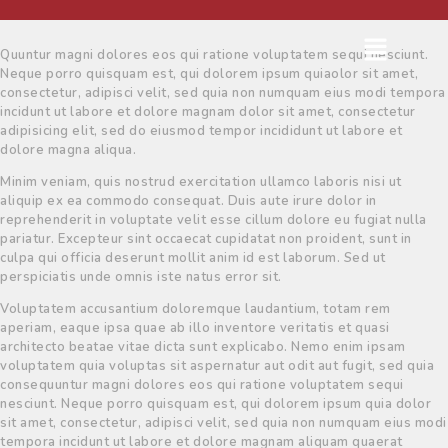
Quuntur magni dolores eos qui ratione voluptatem sequi nesciunt.
Neque porro quisquam est, qui dolorem ipsum quiaolor sit amet,
consectetur, adipisci velit, sed quia non numquam eius modi tempora
incidunt ut labore et dolore magnam dolor sit amet, consectetur
adipisicing elit, sed do eiusmod tempor incididunt ut labore et
dolore magna aliqua.
Minim veniam, quis nostrud exercitation ullamco laboris nisi ut
aliquip ex ea commodo consequat. Duis aute irure dolor in
reprehenderit in voluptate velit esse cillum dolore eu fugiat nulla
pariatur. Excepteur sint occaecat cupidatat non proident, sunt in
culpa qui officia deserunt mollit anim id est laborum. Sed ut
perspiciatis unde omnis iste natus error sit.
Voluptatem accusantium doloremque laudantium, totam rem
aperiam, eaque ipsa quae ab illo inventore veritatis et quasi
architecto beatae vitae dicta sunt explicabo. Nemo enim ipsam
voluptatem quia voluptas sit aspernatur aut odit aut fugit, sed quia
consequuntur magni dolores eos qui ratione voluptatem sequi
nesciunt. Neque porro quisquam est, qui dolorem ipsum quia dolor
sit amet, consectetur, adipisci velit, sed quia non numquam eius modi
tempora incidunt ut labore et dolore magnam aliquam quaerat